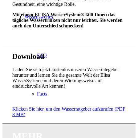
Gesundheit, eine wichtige Rolle.
Mit einem ELISA WasserSystem® fällt Ihnen das
Wissenswertes
tägliche Wassertrinken nicht nur leichter. Sie werden
auch den Unterschied schmecken!
Download
FAQ
Laden Sie sich jetzt kostenlos unseren Wasserrategeber
herunter und lernen Sie die gesamte Welt der Elisa
WasserSysteme und deren Wirkungsweise auf
eindrucksvolle Art kennen!
Facts
Klicken Sie hier, um den Wasserratgeber aufzurufen (PDF
8 MB)
Wasserlexikon
MEHR