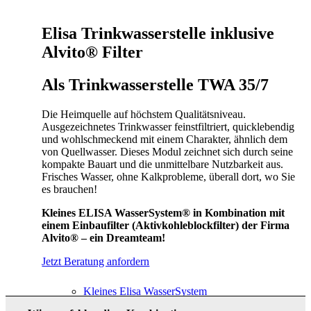
Elisa Trinkwasserstelle inklusive
Hauswasseranlage
Alvito® Filter
Als Trinkwasserstelle TWA 35/7
Die Heimquelle auf höchstem Qualitätsniveau.
HWA 90/12
Ausgezeichnetes Trinkwasser feinstfiltriert, quicklebendig
und wohlschmeckend mit einem Charakter, ähnlich dem
von Quellwasser. Dieses Modul zeichnet sich durch seine
kompakte Bauart und die unmittelbare Nutzbarkeit aus.
Frisches Wasser, ohne Kalkprobleme, überall dort, wo Sie
es brauchen!
Trinkwasserstelle
Kleines ELISA WasserSystem® in Kombination mit
einem Einbaufilter (Aktivkohleblockfilter) der Firma
Alvito® – ein Dreamteam!
Jetzt Beratung anfordern
Kleines Elisa WasserSystem